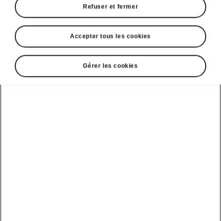
Refuser et fermer
Accepter tous les cookies
Gérer les cookies
Détails intelligents du Škoda Elroq RS
Gratte-givre avec jauge de
mesure des sculptures des
pneus
Une solution Simply Clever très pratique
quand l’hiver arrive
. Plus besoin de fouiller