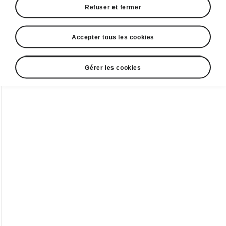
Refuser et fermer
Calcul d’itinéraire en ligne
Accepter tous les cookies
Online Destination Import
Gérer les cookies
Information Trafic en temps réel
Stations de recharge
Gracenote
Online POI Search