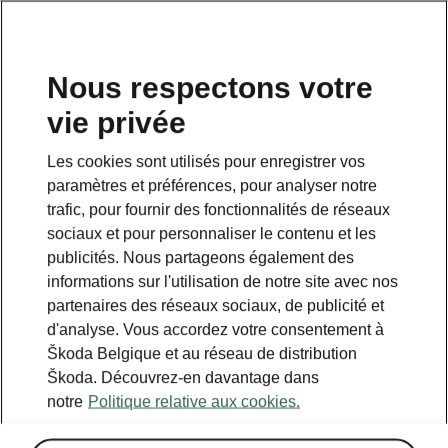
FR
Nous respectons votre
BELGIQUE
vie privée
Les cookies sont utilisés pour enregistrer vos
paramètres et préférences, pour analyser notre
trafic, pour fournir des fonctionnalités de réseaux
Voir la disponibilité des
sociaux et pour personnaliser le contenu et les
publicités. Nous partageons également des
services ŠKODA
informations sur l'utilisation de notre site avec nos
partenaires des réseaux sociaux, de publicité et
Connect
d'analyse. Vous accordez votre consentement à
Škoda Belgique et au réseau de distribution
Škoda. Découvrez-en davantage dans
To view service information and videos, please click a
specific service from the list bellow.
notre
Politique relative aux cookies.
Infodivertissement en ligne