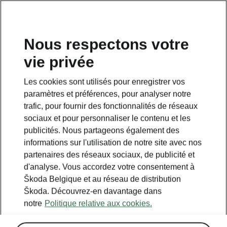
FR
Nous respectons votre
vie privée
RETOUR AUX MODÈLES
Les cookies sont utilisés pour enregistrer vos
paramètres et préférences, pour analyser notre
Rapid (India) - Manuels
trafic, pour fournir des fonctionnalités de réseaux
sociaux et pour personnaliser le contenu et les
publicités. Nous partageons également des
Paramètres de recherche
informations sur l'utilisation de notre site avec nos
partenaires des réseaux sociaux, de publicité et
Période de production
d'analyse. Vous accordez votre consentement à
2018/9
Škoda Belgique et au réseau de distribution
Škoda. Découvrez-en davantage dans
notre
Politique relative aux cookies.
Langue