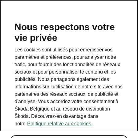
FR
Nous respectons votre
vie privée
RETOUR AUX MODÈLES
Les cookies sont utilisés pour enregistrer vos
paramètres et préférences, pour analyser notre
CITIGO - Manuels
trafic, pour fournir des fonctionnalités de réseaux
sociaux et pour personnaliser le contenu et les
publicités. Nous partageons également des
Paramètres de recherche
informations sur l'utilisation de notre site avec nos
partenaires des réseaux sociaux, de publicité et
Période de production
d'analyse. Vous accordez votre consentement à
2018/11
Škoda Belgique et au réseau de distribution
Škoda. Découvrez-en davantage dans
notre
Politique relative aux cookies.
Langue