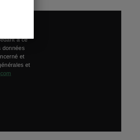
cédant à ce
es données
oncerné et
générales et
.com