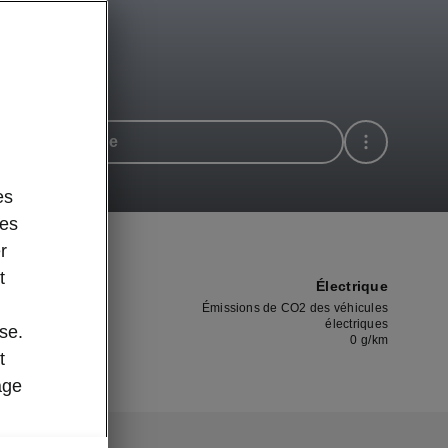
dez une offre
es
des
r
t
Électrique
Émissions de CO2 des véhicules
électriques
se.
0
g/km
t
age