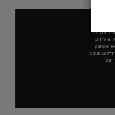
Ce contenu
contenu e
personnel
vous confir
de l