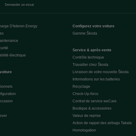
Demander un essai
harge D'Ieteren Energy
Configurez votre voiture
ces
Gamme Škoda
Maintenance
urité
Service & après-vente
ilité électrique
Contrôle technique
Travailler chez Škoda
voiture
Livraison de votre nouvelle Škoda
Informations sur les batteries
sionnels
Recyclage
figuration
Check-Up Airco
occasion
Contrat de service weCare
Boutique & accessoires
over
Valeur de reprise
Action de rappel des airbags Takata
Homologation