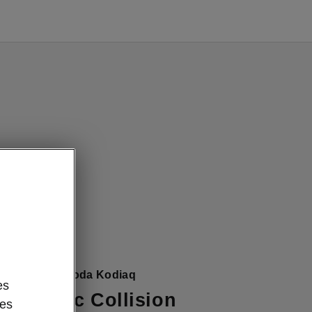
écurité du Škoda Kodiaq
es
sist avec Collision
des