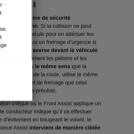
ce Assist
r
t
t est un
système de sécurité
nt de collision
. Si la collision ne peut
se.
reinera
le véhicule pour en atténuer les
t
Il réalise aussi un freinage d’urgence si
age
un cycliste traverse devant le véhicule
.
egistre également les piétons et les
circulent dans le même sens
que la
ur ces usagers de la route, utilise le même
ertissement et de freinage que celui
éhicules qui la précède.
tion critique où le Front Assist applique un
le conducteur indique qu’il va effectuer
d’évitement en bougeant le volant, le
dance Assist
intervient de manière ciblée