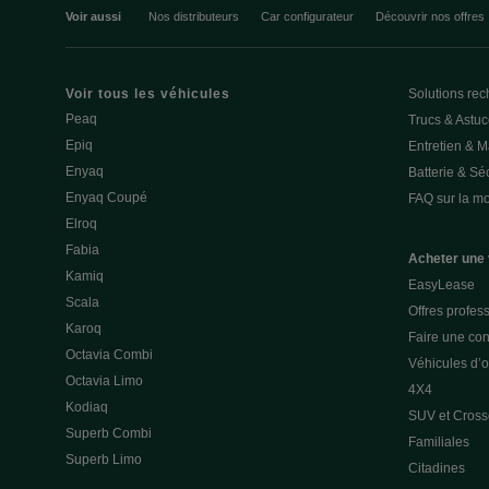
Voir aussi
Nos distributeurs
Car configurateur
Découvrir nos offres
Voir tous les véhicules
Solutions rec
Peaq
Trucs & Astu
Epiq
Entretien & 
Enyaq
Batterie & Séc
Enyaq Coupé
FAQ sur la mob
Elroq
Fabia
Acheter une 
Kamiq
EasyLease
Scala
Offres profes
Karoq
Faire une con
Octavia Combi
Véhicules d’
Octavia Limo
4X4
Kodiaq
SUV et Cross
Superb Combi
Familiales
Superb Limo
Citadines