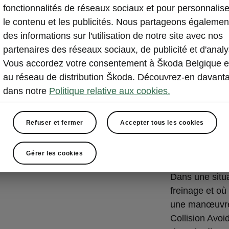
Avoidan
fonctionnalités de réseaux sociaux et pour personnalise
le contenu et les publicités. Nous partageons égalemen
Le Front Assis
des informations sur l'utilisation de notre site avec nos
d’avertisseme
partenaires des réseaux sociaux, de publicité et d'analy
être évitée, il
f
Vous accordez votre consentement à Škoda Belgique e
conséquences. 
au réseau de distribution Škoda. Découvrez-en davant
un piéton ou 
dans notre
Politique relative aux cookies.
Le système enr
cyclistes
qui 
Refuser et fermer
Accepter tous les cookies
voiture et, po
processus d’av
Gérer les cookies
appliqué aux v
Dans une situa
freinage et où 
une manœuvre 
Collision Avoi