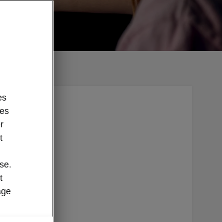
es
des
 Elle
r
’audio, et
t
ger en ne
est
se.
simple à
t
igation
age