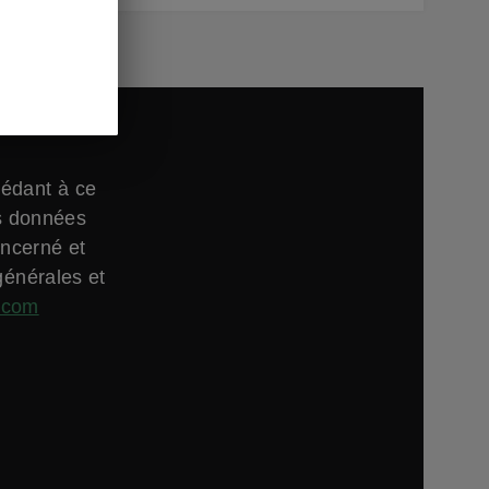
cédant à ce
es données
oncerné et
générales et
.com