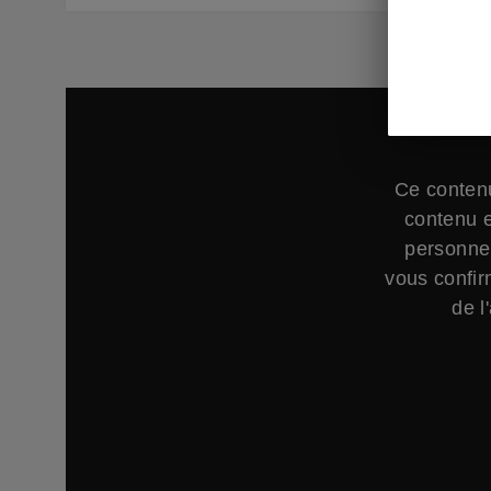
Ce contenu
contenu e
personnel
vous confir
de l