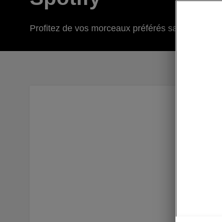
Profitez de vos morceaux préférés sans épuiser
Tirez part
offre une
vous fait
dépendant
parfaitem
vos playl
ou une re