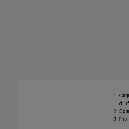
Cliq
d’in
Scan
Prof