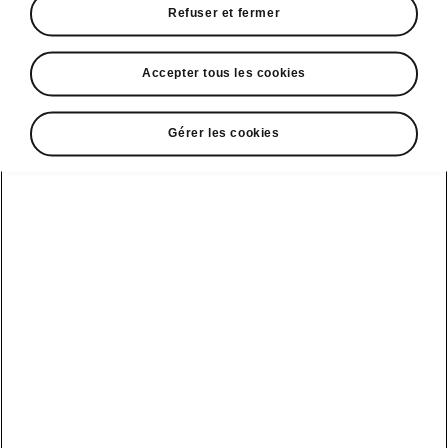
Refuser et fermer
• Feux arrière LED avec clignotants animés
et effet de bienvenue
Accepter tous les cookies
Gérer les cookies
DISCLAIMERS
Voir aussi
Nos distributeurs
Car configurateur