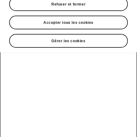
Refuser et fermer
Accepter tous les cookies
Gérer les cookies
Systèmes de sécurité de la Škoda Scala
Front Assist avec
reconnaissance prédictive
des piétons
Le Front Assist est un
système de sécurité
d’avertissement de collision
. Si la collision