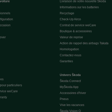
voiture
Livraison de votre nouvelle Škoda
Informations sur les batteries
sionnels
Recyclage
figuration
Check-Up Airco
occasion
Contrat de service weCare
Boutique & accessoires
over
Valeur de reprise
Action de rappel des airbags Takata
Homologation
Contactez-nous
Garanties
Univers Škoda
ues
Škoda Connect
our particuliers
MyŠkoda App
ervice weCare
Accessoires d'hiver
ranty
Pneus
Vive les vacances
Škoda Vision O