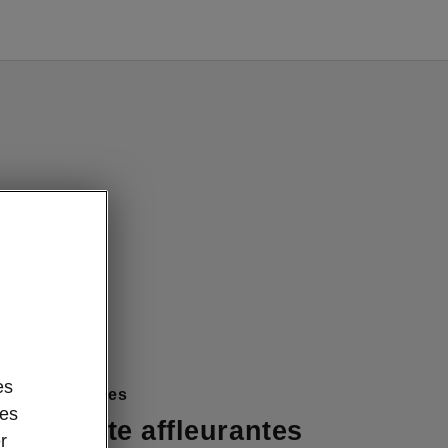
es
rte affleurantes
des
 de porte affleurantes
r