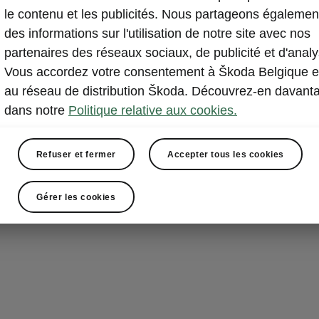
le contenu et les publicités. Nous partageons égalemen
Ressentez la f
des informations sur l'utilisation de notre site avec nos
Peaq est équip
partenaires des réseaux sociaux, de publicité et d'analy
se
rétractent
Vous accordez votre consentement à Škoda Belgique e
profil élégant.
au réseau de distribution Škoda. Découvrez-en davant
l’esthétique : i
dans notre
Politique relative aux cookies.
l’efficacité 
Refuser et fermer
Accepter tous les cookies
Gérer les cookies