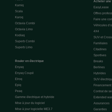
Acheter une 
Kamiq
EasyLease
Scala
Offres profes
Karoq
Faire une con
Octavia Combi
Véhicules d’
Octavia Limo
4X4
Kodiaq
SUV et Cross
Superb Combi
Familiales
Superb Limo
Citadines
Sportives
Rouler en électrique
Breaks
Enyaq
Berlines
Enyaq Coupé
Hybrides
Elroq
SUV électriq
Epiq
Financement p
Peaq
Contrat de s
Gamme électrique et hybride
Extended war
Mise à jour du logiciel
Assurances
Mise à jour logicielle ME3.7
Garanties