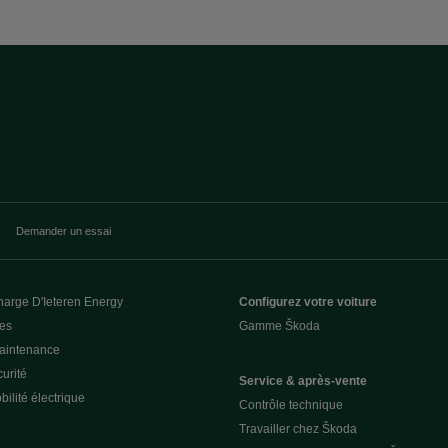
Demander un essai
harge D'Ieteren Energy
Configurez votre voiture
ces
Gamme Škoda
Maintenance
urité
Service & après-vente
ilité électrique
Contrôle technique
Travailler chez Škoda