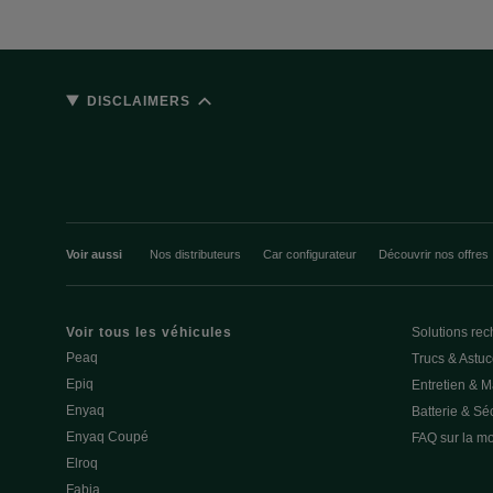
DISCLAIMERS
Voir aussi
Nos distributeurs
Car configurateur
Découvrir nos offres
Voir tous les véhicules
Solutions rec
Peaq
Trucs & Astu
Epiq
Entretien & 
Enyaq
Batterie & Séc
Enyaq Coupé
FAQ sur la mob
Elroq
Fabia