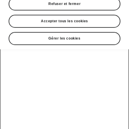
Refuser et fermer
Accepter tous les cookies
Gérer les cookies
Sécurité du Škoda Peaq
Systèmes d’aide à la
conduite
Le Peaq est équipé de systèmes d’aide à la
conduite de pointe qui assurent votre sécurité
et celle de vos passagers, celle des piétons,