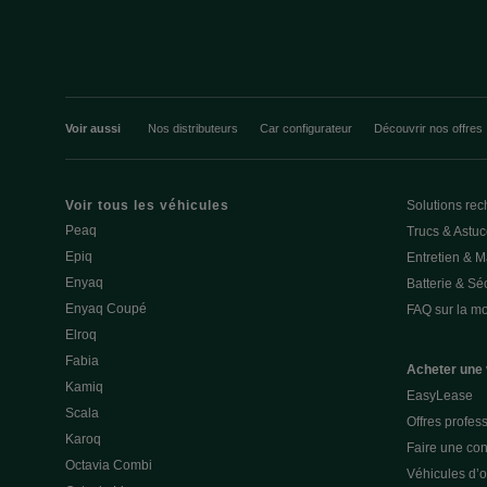
Voir aussi
Nos distributeurs
Car configurateur
Découvrir nos offres
Voir tous les véhicules
Solutions rec
Peaq
Trucs & Astu
Epiq
Entretien & 
Enyaq
Batterie & Séc
Enyaq Coupé
FAQ sur la mob
Elroq
Fabia
Acheter une 
Kamiq
EasyLease
Scala
Offres profes
Karoq
Faire une con
Octavia Combi
Véhicules d’