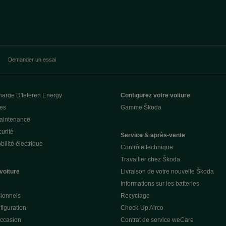
Demander un essai
harge D'Ieteren Energy
Configurez votre voiture
ces
Gamme Škoda
Maintenance
urité
Service & après-vente
ilité électrique
Contrôle technique
Travailler chez Škoda
voiture
Livraison de votre nouvelle Škoda
Informations sur les batteries
sionnels
Recyclage
figuration
Check-Up Airco
occasion
Contrat de service weCare