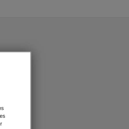
es
des
r