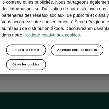
ply Clever Family
le contenu et les publicités. Nous partageons égalemen
des informations sur l'utilisation de notre site avec nos
partenaires des réseaux sociaux, de publicité et d'analy
Vous accordez votre consentement à Škoda Belgique e
are-soleil pour les vitres latérales arrière
au réseau de distribution Škoda. Découvrez-en davant
ion de bord de porte
dans notre
Politique relative aux cookies.
le
t pour iPad
 latéraux à l’arrière
Refuser et fermer
Accepter tous les cookies
timent de rangement dans le tunnel arrière
Gérer les cookies