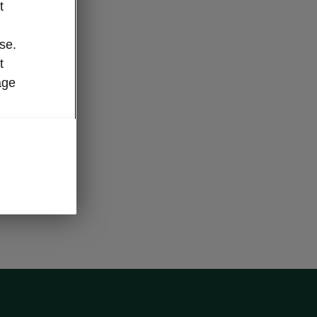
t
se.
t
age