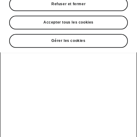
Refuser et fermer
• Crochets dans le coffre
• Revêtement double face du coffre
• Éléments Cargo
Accepter tous les cookies
Gérer les cookies
DISCLAIMERS
Voir aussi
Nos distributeurs
Car configurateur