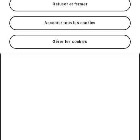
Refuser et fermer
Accepter tous les cookies
Gérer les cookies
Coffre adaptable du Škoda Epiq
Élément Cargo
Comme il est de tradition chez Škoda, le coffre
de l’Epiq est muni de solutions extrêmement
pratiques.
Les objets peuvent être
immobilisés
dans le coffre à l’aide d’éléments
de fixation Cargo. Faites simplement glisser