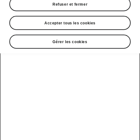
Refuser et fermer
DISCLAIMERS
Accepter tous les cookies
Gérer les cookies
Voir aussi
Nos distributeurs
Car configurateur
Découvrir nos offres
Demander un essai
Solutions
Boutique &