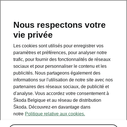
FR
Nous respectons votre
vie privée
Les cookies sont utilisés pour enregistrer vos
Something went wrong.
paramètres et préférences, pour analyser notre
trafic, pour fournir des fonctionnalités de réseaux
sociaux et pour personnaliser le contenu et les
There was an error. We are working hard to resolve it.
publicités. Nous partageons également des
Try again later.
informations sur l'utilisation de notre site avec nos
partenaires des réseaux sociaux, de publicité et
Try again
d'analyse. Vous accordez votre consentement à
Škoda Belgique et au réseau de distribution
Škoda. Découvrez-en davantage dans
notre
Politique relative aux cookies.