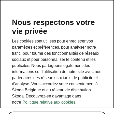
FR
Nous respectons votre
vie privée
Les cookies sont utilisés pour enregistrer vos
Something went wrong.
paramètres et préférences, pour analyser notre
trafic, pour fournir des fonctionnalités de réseaux
sociaux et pour personnaliser le contenu et les
There was an error. We are working hard to resolve it.
publicités. Nous partageons également des
Try again later.
informations sur l'utilisation de notre site avec nos
partenaires des réseaux sociaux, de publicité et
Try again
d'analyse. Vous accordez votre consentement à
Škoda Belgique et au réseau de distribution
Škoda. Découvrez-en davantage dans
notre
Politique relative aux cookies.