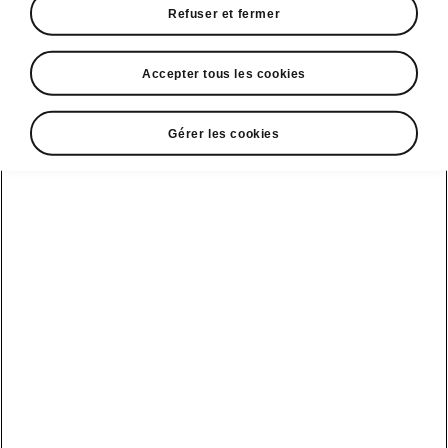
Refuser et fermer
DISCLAIMERS
Accepter tous les cookies
Gérer les cookies
Voir aussi
Nos distributeurs
Car configurateur
Découvrir nos offres
Demander un essai
Solutions
Boutique &