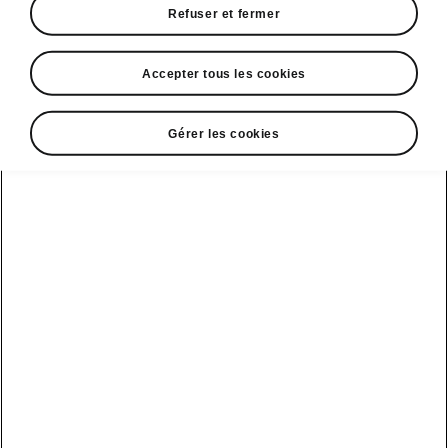
Refuser et fermer
DISCLAIMERS
Accepter tous les cookies
Gérer les cookies
Voir aussi
Nos distributeurs
Car configurateur
Découvrir nos offres
Demander un essai
Solutions
Boutique &