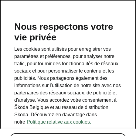
FR
Nous respectons votre
vie privée
Les cookies sont utilisés pour enregistrer vos
Something went wrong.
paramètres et préférences, pour analyser notre
trafic, pour fournir des fonctionnalités de réseaux
sociaux et pour personnaliser le contenu et les
There was an error. We are working hard to resolve it.
publicités. Nous partageons également des
Try again later.
informations sur l'utilisation de notre site avec nos
partenaires des réseaux sociaux, de publicité et
Try again
d'analyse. Vous accordez votre consentement à
Škoda Belgique et au réseau de distribution
Škoda. Découvrez-en davantage dans
notre
Politique relative aux cookies.