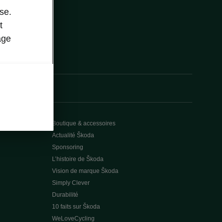
se.
t
age
Boutique & accessoires
Actualité Škoda
Sponsoring
L’histoire de Škoda
Vision de marque Škoda
Simply Clever
Durabilité
10 faits sur Škoda
WeLoveCycling