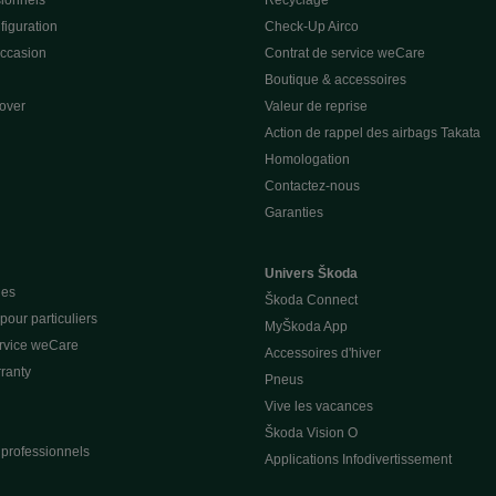
sionnels
Recyclage
figuration
Check-Up Airco
occasion
Contrat de service weCare
Boutique & accessoires
over
Valeur de reprise
Action de rappel des airbags Takata
Homologation
Contactez-nous
Garanties
Univers Škoda
ues
Škoda Connect
our particuliers
MyŠkoda App
ervice weCare
Accessoires d'hiver
ranty
Pneus
Vive les vacances
Škoda Vision O
 professionnels
Applications Infodivertissement