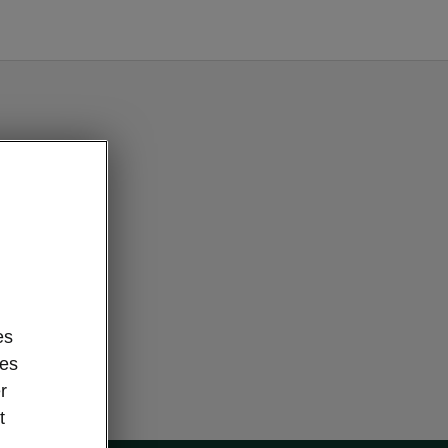
es
des
r
t