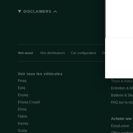
DISCLAIMERS
Voir aussi
Nos distributeurs
Car configurateur
Découvrir nos offres
Voir tous les véhicules
Solutions rec
Peaq
Trucs & Astu
Epiq
Entretien & 
Enyaq
Batterie & Séc
Enyaq Coupé
FAQ sur la mob
Elroq
Fabia
Acheter une 
Kamiq
EasyLease
Scala