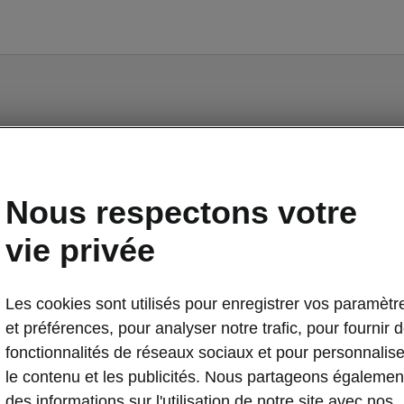
Something went wrong.
Nous respectons votre
There was an error. We are working hard to resolve it.
vie privée
Try again later.
Try again
Les cookies sont utilisés pour enregistrer vos paramètr
et préférences, pour analyser notre trafic, pour fournir 
fonctionnalités de réseaux sociaux et pour personnalise
le contenu et les publicités. Nous partageons égalemen
des informations sur l'utilisation de notre site avec nos