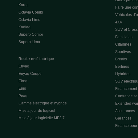
Offres profes
Karoq
Faire une con
Octavia Combi
Véhicules d’
Octavia Limo
4X4
Kodiaq
SUV et Cross
Superb Combi
Familiales
Superb Limo
Citadines
Sportives
Rouler en électrique
Breaks
Enyaq
Berlines
Enyaq Coupé
Hybrides
Elroq
SUV électriq
Epiq
Financement p
Peaq
Contrat de s
Gamme électrique et hybride
Extended war
Mise à jour du logiciel
Assurances
Mise à jour logicielle ME3.7
Garanties
Finance pour