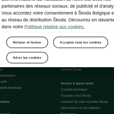
partenaires des réseaux sociaux, de publicité et d'analy
Vous accordez votre consentement à Škoda Belgique e
au réseau de distribution Škoda. Découvrez-en davant
dans notre
Politique relative aux cookies.
Refuser et fermer
Accepter tous les cookies
Demander un essai
Gérer les cookies
harge D'Ieteren Energy
Configurez votre voiture
ces
Gamme Škoda
Maintenance
urité
Service & après-vente
ilité électrique
Contrôle technique
Travailler chez Škoda
voiture
Livraison de votre nouvelle Škoda
Informations sur les batteries