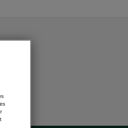
es
des
r
t