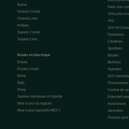
Offres profes
Karoq
Faire une con
Octavia Combi
Véhicules d’
Octavia Limo
4X4
Kodiaq
SUV et Cross
Superb Combi
Familiales
Superb Limo
Citadines
Sportives
Rouler en électrique
Breaks
Enyaq
Berlines
Enyaq Coupé
Hybrides
Elroq
SUV électriq
Epiq
Financement p
Peaq
Contrat de s
Gamme électrique et hybride
Extended war
Mise à jour du logiciel
Assurances
Mise à jour logicielle ME3.7
Garanties
Finance pour