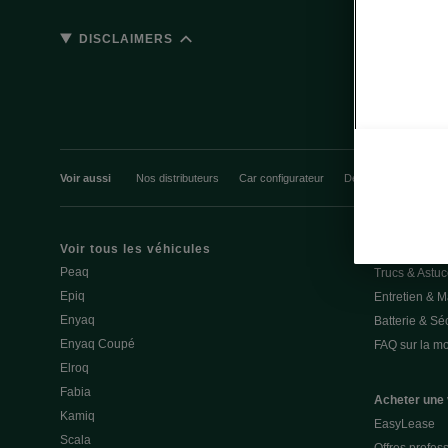
DISCLAIMERS
Voir aussi
Nos distributeurs
Car configurateur
Découvrir nos offres
Voir tous les véhicules
Solutions rec
Peaq
Trucs & Astu
Epiq
Entretien & 
Enyaq
Batterie & Séc
Enyaq Coupé
FAQ sur la mob
Elroq
Fabia
Acheter une 
Kamiq
EasyLease
Scala