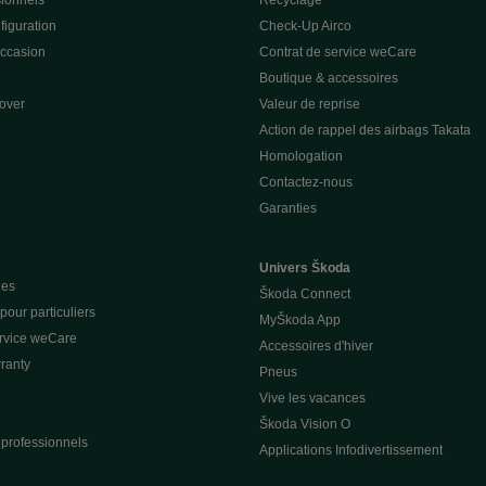
sionnels
Recyclage
figuration
Check-Up Airco
occasion
Contrat de service weCare
Boutique & accessoires
over
Valeur de reprise
Action de rappel des airbags Takata
Homologation
Contactez-nous
Garanties
Univers Škoda
ues
Škoda Connect
our particuliers
MyŠkoda App
ervice weCare
Accessoires d'hiver
ranty
Pneus
Vive les vacances
Škoda Vision O
 professionnels
Applications Infodivertissement