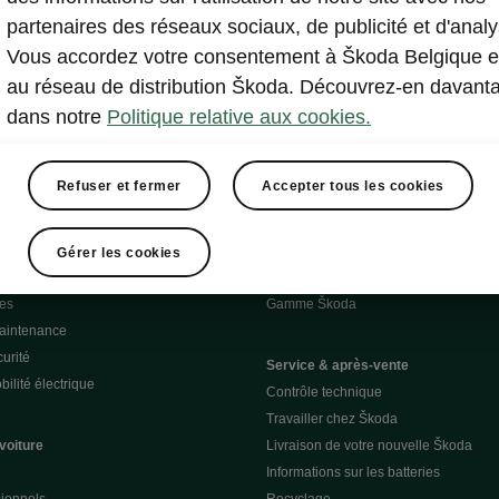
partenaires des réseaux sociaux, de publicité et d'analy
Vous accordez votre consentement à Škoda Belgique e
au réseau de distribution Škoda. Découvrez-en davant
dans notre
Politique relative aux cookies.
Refuser et fermer
Accepter tous les cookies
Demander un essai
Gérer les cookies
harge D'Ieteren Energy
Configurez votre voiture
ces
Gamme Škoda
Maintenance
urité
Service & après-vente
ilité électrique
Contrôle technique
Travailler chez Škoda
voiture
Livraison de votre nouvelle Škoda
Informations sur les batteries