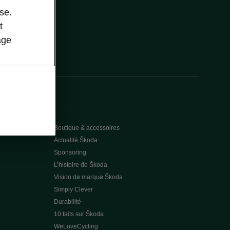
se.
t
age
Boutique & accessoires
Actualité Škoda
Sponsoring
L’histoire de Škoda
Vision de marque Škoda
Simply Clever
Durabilité
10 faits sur Škoda
WeLoveCycling