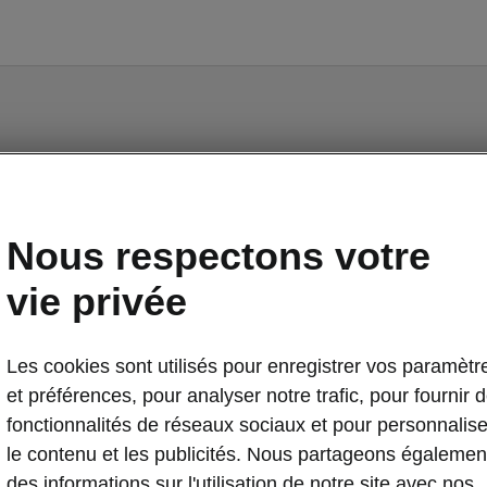
Something went wrong.
Nous respectons votre
There was an error. We are working hard to resolve it.
vie privée
Try again later.
Try again
Les cookies sont utilisés pour enregistrer vos paramètr
et préférences, pour analyser notre trafic, pour fournir 
fonctionnalités de réseaux sociaux et pour personnalise
le contenu et les publicités. Nous partageons égalemen
des informations sur l'utilisation de notre site avec nos