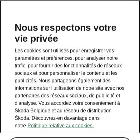
FR
Nous respectons votre
vie privée
RETOUR AUX MODÈLES
Les cookies sont utilisés pour enregistrer vos
paramètres et préférences, pour analyser notre
Kodiaq - Manuels
trafic, pour fournir des fonctionnalités de réseaux
sociaux et pour personnaliser le contenu et les
publicités. Nous partageons également des
Paramètres de recherche
informations sur l'utilisation de notre site avec nos
partenaires des réseaux sociaux, de publicité et
Période de production
d'analyse. Vous accordez votre consentement à
2026/8
Škoda Belgique et au réseau de distribution
Škoda. Découvrez-en davantage dans
notre
Politique relative aux cookies.
Marché