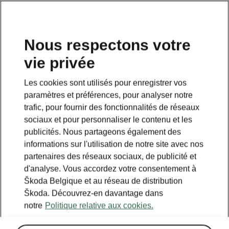
FR
Nous respectons votre
vie privée
RETOUR AUX MODÈLES
Les cookies sont utilisés pour enregistrer vos
paramètres et préférences, pour analyser notre
Kodiaq iV - Manuels
trafic, pour fournir des fonctionnalités de réseaux
sociaux et pour personnaliser le contenu et les
publicités. Nous partageons également des
Paramètres de recherche
informations sur l'utilisation de notre site avec nos
partenaires des réseaux sociaux, de publicité et
Période de production
d'analyse. Vous accordez votre consentement à
2026/8
Škoda Belgique et au réseau de distribution
Škoda. Découvrez-en davantage dans
notre
Politique relative aux cookies.
Marché
Autres