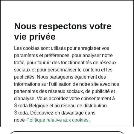
FR
Nous respectons votre
vie privée
RETOUR AUX MODÈLES
Les cookies sont utilisés pour enregistrer vos
paramètres et préférences, pour analyser notre
Enyaq - Manuels
trafic, pour fournir des fonctionnalités de réseaux
sociaux et pour personnaliser le contenu et les
publicités. Nous partageons également des
Paramètres de recherche
informations sur l'utilisation de notre site avec nos
partenaires des réseaux sociaux, de publicité et
To display the correct version of owner's
d'analyse. Vous accordez votre consentement à
manual for your vehicle, we recommend
Škoda Belgique et au réseau de distribution
to use search function via the VIN code.
Škoda. Découvrez-en davantage dans
notre
Politique relative aux cookies.
Période de production
2025/11