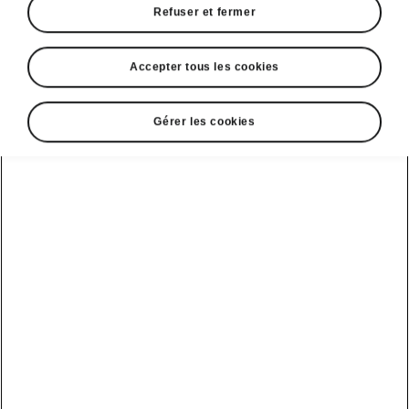
Refuser et fermer
Accepter tous les cookies
Sélectionnez votre Škoda
Gérer les cookies
Peaq
Peaq Sportline
Autonomie
Batterie
523 km
86 kWh
91 kWh 4x4
Votre utilisation actuelle
Kilométrage annuel