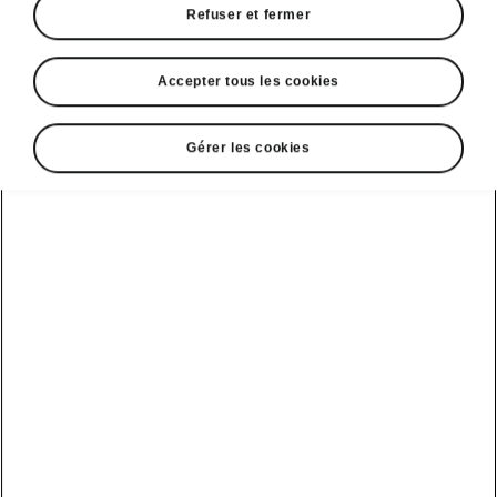
Refuser et fermer
Accepter tous les cookies
Sélectionnez votre Škoda
Gérer les cookies
Elroq
Elroq
Autonomie
Batterie
408 km
58 kWh
61 kWh
Votre utilisation actuelle
Kilométrage annuel