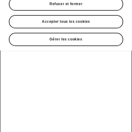
Refuser et fermer
Accepter tous les cookies
Sélectionnez votre Škoda
Gérer les cookies
Kodiaq
Kodiaq iV
Autonomie
Batterie
1.5 TSI iV
Votre utilisation actuelle
Kilométrage annuel