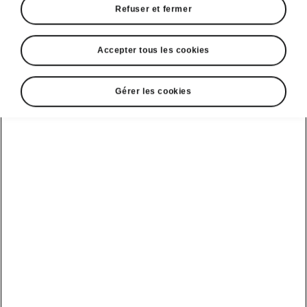
Refuser et fermer
Accepter tous les cookies
Sélectionnez votre Škoda
Gérer les cookies
Kodiaq
Kodiaq iV
Autonomie
Batterie
1.5 TSI iV
Votre utilisation actuelle
Kilométrage annuel