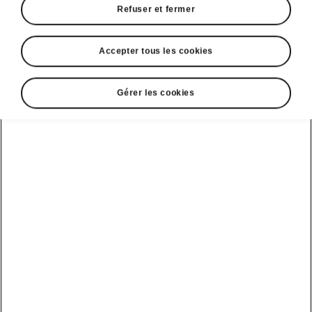
Refuser et fermer
Accepter tous les cookies
Sélectionnez votre Škoda
Gérer les cookies
Kodiaq
Kodiaq iV
Autonomie
Batterie
1.5 TSI iV
Votre utilisation actuelle
Kilométrage annuel