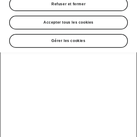
Refuser et fermer
Accepter tous les cookies
Sélectionnez votre Škoda
Gérer les cookies
Kodiaq
Kodiaq iV
Autonomie
Batterie
1.5 TSI iV
Votre utilisation actuelle
Kilométrage annuel