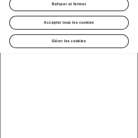
Refuser et fermer
Accepter tous les cookies
Sélectionnez votre Škoda
Gérer les cookies
Superb Combi
Superb Combi L&K
Autonomie
Batterie
1,5 TSI iV
Votre utilisation actuelle
Kilométrage annuel