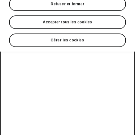
Refuser et fermer
Accepter tous les cookies
Sélectionnez votre Škoda
Gérer les cookies
Superb Limo
Superb Limo iV
Autonomie
Batterie
1,5 TSI iV
Votre utilisation actuelle
Kilométrage annuel