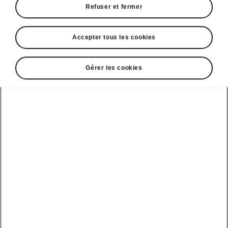
Refuser et fermer
Accepter tous les cookies
Sélectionnez votre Škoda
Gérer les cookies
Superb Limo
Superb Limo iV
Autonomie
Batterie
1,5 TSI iV
Votre utilisation actuelle
Kilométrage annuel