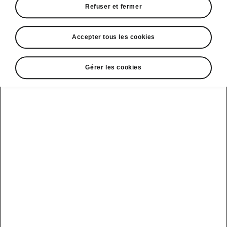
Refuser et fermer
Accepter tous les cookies
Sélectionnez votre Škoda
Gérer les cookies
Enyaq Coupé
Enyaq Coupé
Autonomie
Batterie
439 km
58 kWh
61 kWh
Votre utilisation actuelle
Kilométrage annuel