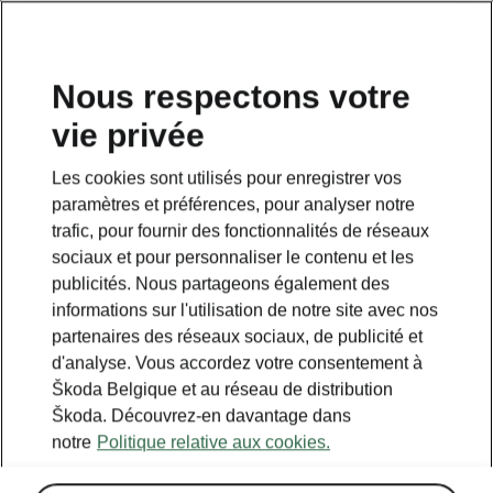
FR
Nous respectons votre
Planifiez ici votre voyage
vie privée
Les cookies sont utilisés pour enregistrer vos
Legend
paramètres et préférences, pour analyser notre
Powerpass stations
trafic, pour fournir des fonctionnalités de réseaux
Selected partners
sociaux et pour personnaliser le contenu et les
publicités. Nous partageons également des
IONITY
informations sur l'utilisation de notre site avec nos
Standard stations
partenaires des réseaux sociaux, de publicité et
d'analyse. Vous accordez votre consentement à
Škoda Belgique et au réseau de distribution
Škoda. Découvrez-en davantage dans
notre
Politique relative aux cookies.