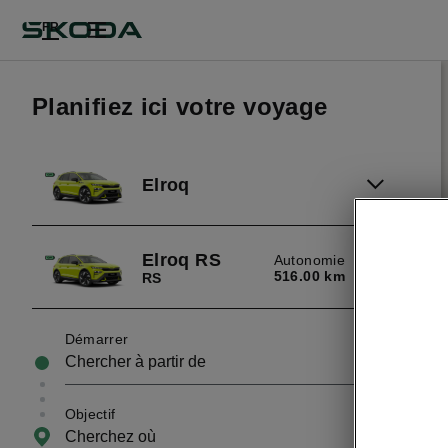
FR
Planifiez ici votre voyage
Elroq
Elroq RS
Autonomie
516.00 km
RS
Démarrer
Objectif