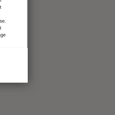
r
t
se.
t
age