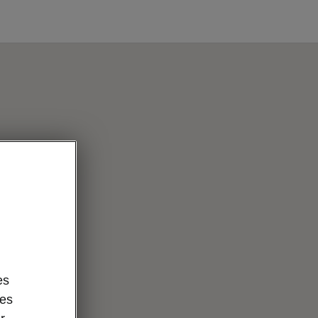
es
des