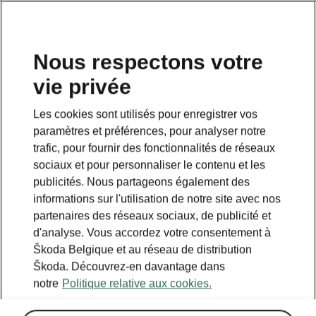
FR
Nous respectons votre
Planifiez ici votre voyage
vie privée
Les cookies sont utilisés pour enregistrer vos
Legend
paramètres et préférences, pour analyser notre
Powerpass stations
trafic, pour fournir des fonctionnalités de réseaux
Selected partners
sociaux et pour personnaliser le contenu et les
publicités. Nous partageons également des
IONITY
informations sur l'utilisation de notre site avec nos
Standard stations
partenaires des réseaux sociaux, de publicité et
d'analyse. Vous accordez votre consentement à
Škoda Belgique et au réseau de distribution
Škoda. Découvrez-en davantage dans
notre
Politique relative aux cookies.