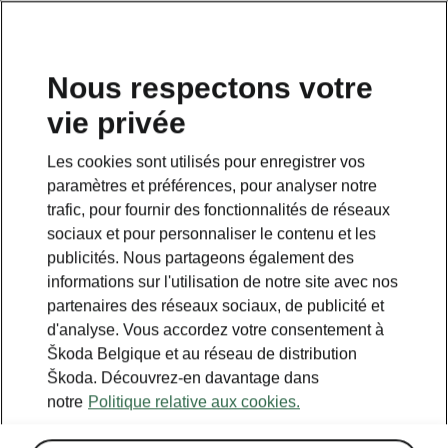
FR
Nous respectons votre
Planifiez ici votre voyage
vie privée
Les cookies sont utilisés pour enregistrer vos
Legend
paramètres et préférences, pour analyser notre
Powerpass stations
trafic, pour fournir des fonctionnalités de réseaux
Selected partners
sociaux et pour personnaliser le contenu et les
publicités. Nous partageons également des
IONITY
informations sur l'utilisation de notre site avec nos
Standard stations
partenaires des réseaux sociaux, de publicité et
d'analyse. Vous accordez votre consentement à
Škoda Belgique et au réseau de distribution
Škoda. Découvrez-en davantage dans
notre
Politique relative aux cookies.