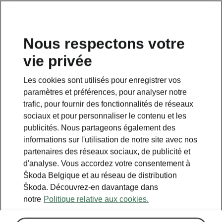
FR
Nous respectons votre
Planifiez ici votre voyage
vie privée
Les cookies sont utilisés pour enregistrer vos
Legend
paramètres et préférences, pour analyser notre
Powerpass stations
trafic, pour fournir des fonctionnalités de réseaux
Selected partners
sociaux et pour personnaliser le contenu et les
publicités. Nous partageons également des
IONITY
informations sur l'utilisation de notre site avec nos
Standard stations
partenaires des réseaux sociaux, de publicité et
d'analyse. Vous accordez votre consentement à
Škoda Belgique et au réseau de distribution
Škoda. Découvrez-en davantage dans
notre
Politique relative aux cookies.